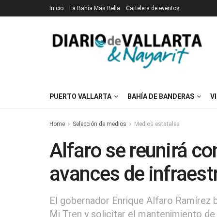
Inicio
La Bahía Más Bella
Cartelera de eventos
PUERTO VALLARTA
BAHÍA DE BANDERAS
V
Home
Selección de medios
Medios estatales
Alfaro se reunirá c
avances de infraest
El gobernador Enrique Alfaro Ramírez b
Mi Tren y solicitar el mantenimiento de 