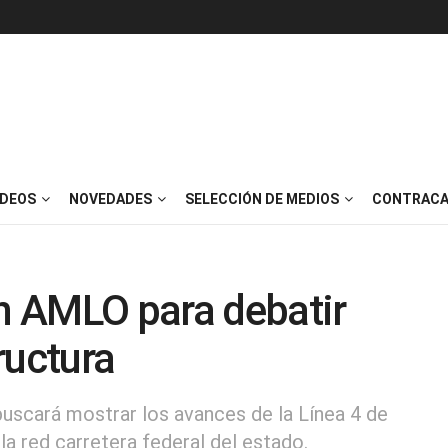
IDEOS
NOVEDADES
SELECCIÓN DE MEDIOS
CONTRACA
on AMLO para debatir
ructura
uscará mostrar los avances de la Línea 4 de
la red carretera federal del estado.