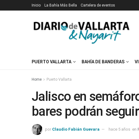
Inicio
La Bahía Más Bella
Cartelera de eventos
PUERTO VALLARTA
BAHÍA DE BANDERAS
V
Home
Puerto Vallarta
Jalisco en semáforo
bares podrán seguir
por
Claudio Fabián Guevara
hace 5 años
en