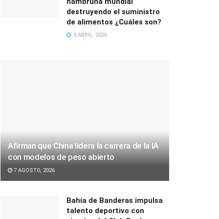
hambruna mundial
destruyendo el suministro
de alimentos ¿Cuáles son?
3 ABRIL, 2026
Afirman que China lidera la carrera de la IA
con modelos de peso abierto
7 AGOSTO, 2026
Bahía de Banderas impulsa
talento deportivo con