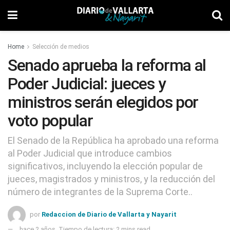
Home
Selección de medios
Senado aprueba la reforma al
Poder Judicial: jueces y
ministros serán elegidos por
voto popular
El Senado de la República ha aprobado una reforma
al Poder Judicial que introduce cambios
significativos, incluyendo la elección popular de
jueces, magistrados y ministros, y la reducción del
número de integrantes de la Suprema Corte..
por
Redaccion de Diario de Vallarta y Nayarit
hace 2 años
Tiempo de lectura: 2 mins read