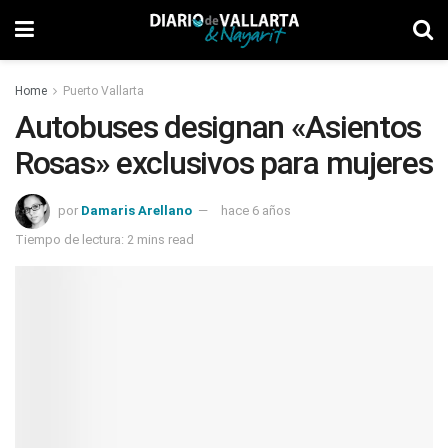
Home
Puerto Vallarta
Autobuses designan «Asientos
Rosas» exclusivos para mujeres
por
Damaris Arellano
hace 6 años
Tiempo de lectura: 2 mins read