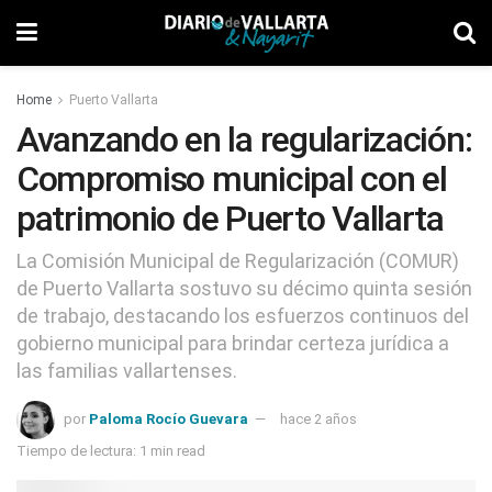
Home
Puerto Vallarta
Avanzando en la regularización:
Compromiso municipal con el
patrimonio de Puerto Vallarta
La Comisión Municipal de Regularización (COMUR)
de Puerto Vallarta sostuvo su décimo quinta sesión
de trabajo, destacando los esfuerzos continuos del
gobierno municipal para brindar certeza jurídica a
las familias vallartenses.
por
Paloma Rocío Guevara
hace 2 años
Tiempo de lectura: 1 min read