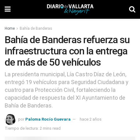
Home
Bahía de Banderas
Bahía de Banderas refuerza su
infraestructura con la entrega
de más de 50 vehículos
La presidenta municipal, Lía Castro Díaz de León,
entregó 19 vehículos para Seguridad Ciudadana y
cuatro para Protección Civil, fortaleciendo la
capacidad de respuesta del XI Ayuntamiento de
Bahía de Banderas.
por
Paloma Rocío Guevara
hace 2 años
Tiempo de lectura: 2 mins read