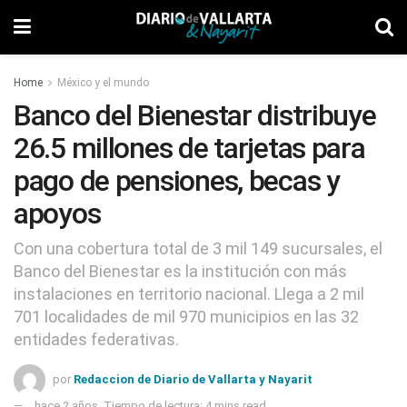
Home
México y el mundo
Banco del Bienestar distribuye
26.5 millones de tarjetas para
pago de pensiones, becas y
apoyos
Con una cobertura total de 3 mil 149 sucursales, el
Banco del Bienestar es la institución con más
instalaciones en territorio nacional. Llega a 2 mil
701 localidades de mil 970 municipios en las 32
entidades federativas.
por
Redaccion de Diario de Vallarta y Nayarit
hace 2 años
Tiempo de lectura: 4 mins read