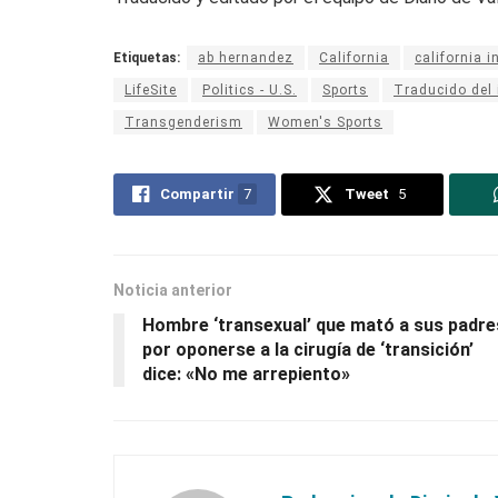
Etiquetas:
ab hernandez
California
california i
LifeSite
Politics - U.S.
Sports
Traducido del 
Transgenderism
Women's Sports
Compartir
7
Tweet
5
Noticia anterior
Hombre ‘transexual’ que mató a sus padre
por oponerse a la cirugía de ‘transición’
dice: «No me arrepiento»