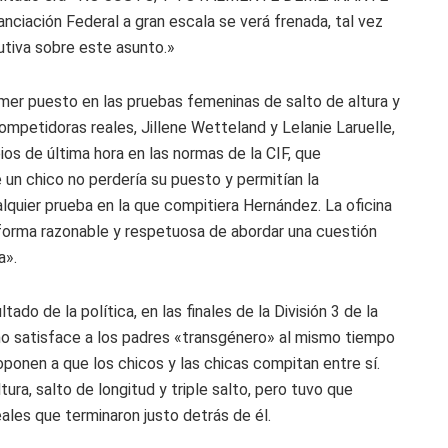
iación Federal a gran escala se verá frenada, tal vez
tiva sobre este asunto.»
mer puesto en las pruebas femeninas de salto de altura y
competidoras reales, Jillene Wetteland y Lelanie Laruelle,
os de última hora en las normas de la CIF, que
 un chico no perdería su puesto y permitían la
lquier prueba en la que compitiera Hernández. La oficina
forma razonable y respetuosa de abordar una cuestión
a».
tado de la política, en las finales de la División 3 de la
no satisface a los padres «transgénero» al mismo tiempo
ponen a que los chicos y las chicas compitan entre sí.
ura, salto de longitud y triple salto, pero tuvo que
ales que terminaron justo detrás de él.