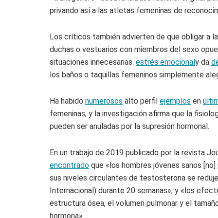
privando así a las atletas femeninas de reconoc
Los críticos también advierten de que obligar a l
duchas o vestuarios con miembros del sexo opues
situaciones innecesarias.
estrés emocional
y da
d
los baños o taquillas femeninos simplemente ale
Ha habido
numerosos
alto perfil
ejemplos
en
últi
femeninas, y la investigación afirma que la fisiol
pueden ser anuladas por la supresión hormonal.
En un trabajo de 2019 publicado por la revista J
encontrado
que «los hombres jóvenes sanos [no] 
sus niveles circulantes de testosterona se reduje
Internacional) durante 20 semanas», y «los efect
estructura ósea, el volumen pulmonar y el tamaño 
hormona».