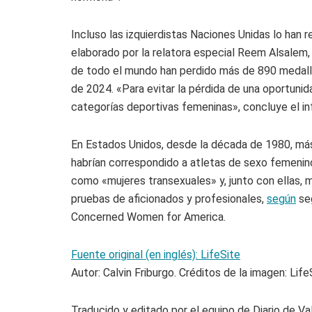
Incluso las izquierdistas Naciones Unidas lo han 
elaborado por la relatora especial Reem Alsalem
de todo el mundo han perdido más de 890 medall
de 2024. «Para evitar la pérdida de una oportuni
categorías deportivas femeninas», concluye el in
En Estados Unidos, desde la década de 1980, má
habrían correspondido a atletas de sexo femenin
como «mujeres transexuales» y, junto con ellas,
pruebas de aficionados y profesionales,
según
seg
Concerned Women for America.
Fuente original (en inglés): LifeSite
Autor: Calvin Friburgo. Créditos de la imagen: Life
Traducido y editado por el equipo de Diario de Va