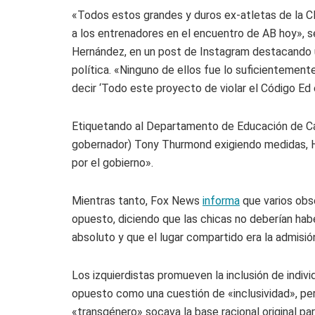
«Todos estos grandes y duros ex-atletas de la CIF
a los entrenadores en el encuentro de AB hoy», 
Hernández, en un post de Instagram destacando un
política. «Ninguno de ellos fue lo suficientemente 
decir ‘Todo este proyecto de violar el Código Ed est
Etiquetando al Departamento de Educación de Cal
gobernador) Tony Thurmond exigiendo medidas, H
por el gobierno».
Mientras tanto, Fox News
informa
que varios ob
opuesto, diciendo que las chicas no deberían habe
absoluto y que el lugar compartido era la admisió
Los izquierdistas promueven la inclusión de indi
opuesto como una cuestión de «inclusividad», pero
«transgénero» socava la base racional original pa