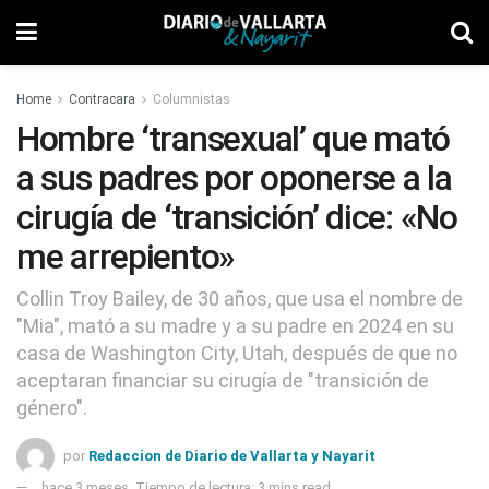
Home
Contracara
Columnistas
Hombre ‘transexual’ que mató
a sus padres por oponerse a la
cirugía de ‘transición’ dice: «No
me arrepiento»
Collin Troy Bailey, de 30 años, que usa el nombre de
"Mia", mató a su madre y a su padre en 2024 en su
casa de Washington City, Utah, después de que no
aceptaran financiar su cirugía de "transición de
género".
por
Redaccion de Diario de Vallarta y Nayarit
hace 3 meses
Tiempo de lectura: 3 mins read