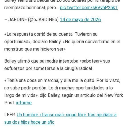
Bailey tenía una deuda de 20.000 dólares por la terapia de
reemplazo hormonal, pero…
pic.twitter.com/s8VvhP2nk1
– JARDINE (@oJARDINEo)
14 de mayo de 2026
«La respuesta corrió de su cuenta. Tuvieron su
oportunidad», declaró Bailey. «No quería convertirme en el
monstruo que me hicieron ser».
Bailey afirmó que su madre intentaba «sabotear» sus
esfuerzos por someterse a la cirugía radical.
«Tenía una cosa en marcha, y ella me la quitó. Por lo visto,
no sabe pedir perdón. Le di muchas oportunidades a lo
largo de mi vida», dijo Bailey, según un artículo del New York
Post.
informe
.
LEER:
Un hombre «transexual» sigue libre tras apuñalar a
sus dos hijos hace un año