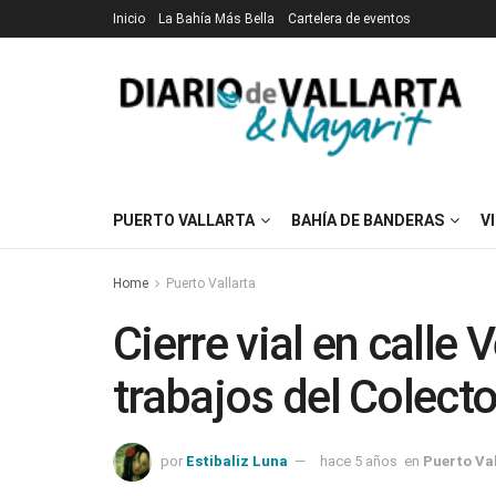
Inicio
La Bahía Más Bella
Cartelera de eventos
PUERTO VALLARTA
BAHÍA DE BANDERAS
V
Home
Puerto Vallarta
Cierre vial en calle
trabajos del Colect
por
Estibaliz Luna
hace 5 años
en
Puerto Va