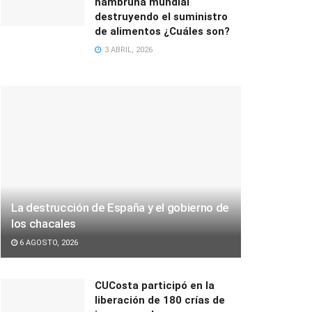
hambruna mundial
destruyendo el suministro
de alimentos ¿Cuáles son?
3 ABRIL, 2026
La destrucción de España y el gobierno de
los chacales
6 AGOSTO, 2026
CUCosta participó en la
liberación de 180 crías de