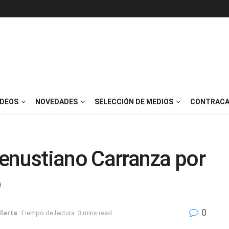
IDEOS
NOVEDADES
SELECCIÓN DE MEDIOS
CONTRACA
 Venustiano Carranza por
o
0
llarta
Tiempo de lectura: 3 mins read