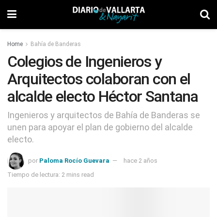
Home
Bahía de Banderas
Colegios de Ingenieros y
Arquitectos colaboran con el
alcalde electo Héctor Santana
Ingenieros y arquitectos de Bahía de Banderas se
unen para apoyar el plan de gobierno del alcalde
electo.
por
Paloma Rocío Guevara
hace 2 años
Tiempo de lectura: 2 mins read