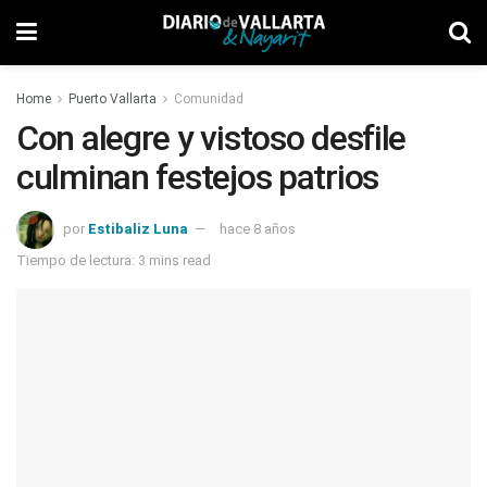
Home
Puerto Vallarta
Comunidad
Con alegre y vistoso desfile
culminan festejos patrios
por
Estibaliz Luna
hace 8 años
Tiempo de lectura: 3 mins read