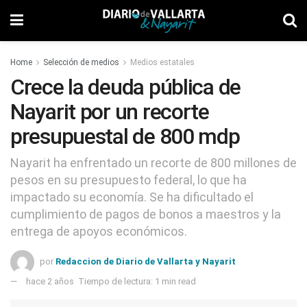
Home
Selección de medios
Medios estatales
Crece la deuda pública de
Nayarit por un recorte
presupuestal de 800 mdp
Nayarit ha enfrentado un recorte de 800 millones de
pesos en su presupuesto federal, lo que ha
impactado su economía. Se ha dificultado el
cumplimiento de pagos de bonos a maestros y la
entrega de apoyos económicos.
por
Redaccion de Diario de Vallarta y Nayarit
hace 2 años
Tiempo de lectura: 1 min read