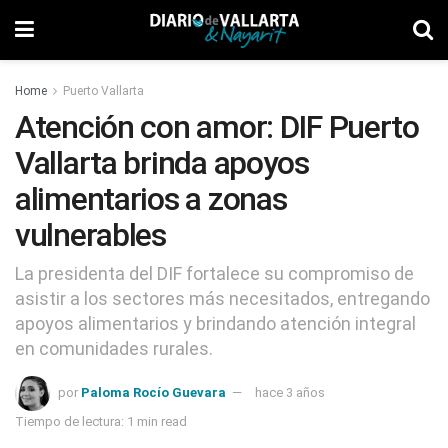
Home
Puerto Vallarta
Atención con amor: DIF Puerto
Vallarta brinda apoyos
alimentarios a zonas
vulnerables
La presidenta del DIF fortalece su compromiso de
asistir a los sectores más necesitados, entregando
apoyos alimentarios y brindando atención integral
en comunidades rurales.
por
Paloma Rocío Guevara
hace 3 años
Tiempo de lectura: 1 min read