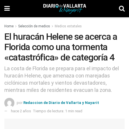
Home
Selección de medios
Medios estatales
El huracán Helene se acerca a
Florida como una tormenta
«catastrófica» de categoría 4
La costa de Florida se prepara para el impacto del
huracán Helene, que amenaza con marejadas
ciclónicas mortales y vientos devastadores,
mientras miles de residentes evacuan la zona.
por
Redaccion de Diario de Vallarta y Nayarit
hace 2 años
Tiempo de lectura: 1 min read