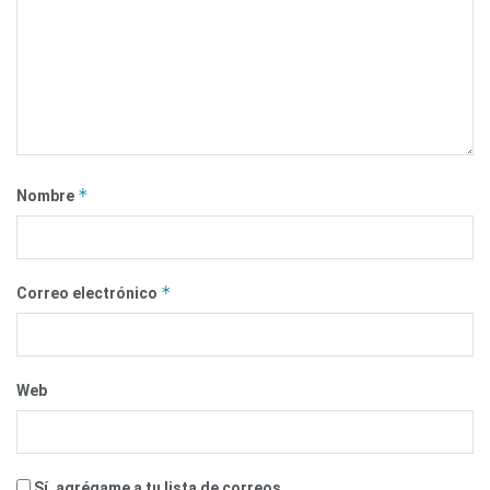
*
Nombre
*
Correo electrónico
Web
Sí, agrégame a tu lista de correos.