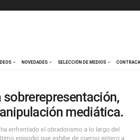
IDEOS
NOVEDADES
SELECCIÓN DE MEDIOS
CONTRACA
 sobrerepresentación,
manipulación mediática.
 ha enfrentado el obradorismo a lo largo del
último episodio que exhibe de cuerpo entero a