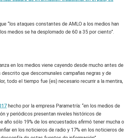
o que “los ataques constantes de AMLO a los medios han
 los medios se ha desplomado de 60 a 35 por ciento”.
nfianza en los medios viene cayendo desde mucho antes de
s descrito que descomunales campañas negras y de
, todo el tiempo fue (es) necesario recurrir a la mentira,
017
hecho por la empresa Parametría: “en los medios de
ión y periódicos presentan niveles históricos de
ste año sólo 19% de los encuestados afirmó tener mucha o
onfiar en los noticieros de radio y 17% en los noticieros de
s desconfía de estas fuentes de información”.