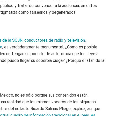
úblico y tratar de convencer a la audiencia, en estos
estigmatiza como falsearios y degenerados.
s de la SCJN
,
conductores de radio y televisión
,
te
, es verdaderamente monumental. ¿Cómo es posible
es no tengan un poquito de autocrítica que les lleve a
de puede llegar su soberbia ciega? ¿Porqué el afán de la
 México, no es sólo porque sus contenidos están
na realidad que los mismos voceros de los oligarcas,
bre del nefasto Ricardo Salinas Pliego, explica, aunque
 actual cuadro de información tradicional en el país, es