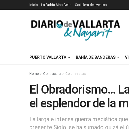
Inicio
La Bahía Más Bella
Cartelera de eventos
PUERTO VALLARTA
BAHÍA DE BANDERAS
V
Home
Contracara
Columnistas
El Obradorismo… La
el esplendor de la 
La larga e intensa guerra mediática que
presente Siglo, se ha sumado quizá el 