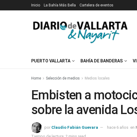
Inicio
La Bahía Más Bella
Cartelera de eventos
PUERTO VALLARTA
BAHÍA DE BANDERAS
V
Home
Selección de medios
Medios locales
Embisten a motocic
sobre la avenida Lo
por
Claudio Fabián Guevara
hace 6 años
en
Tiempo de lectura: 2 mins read