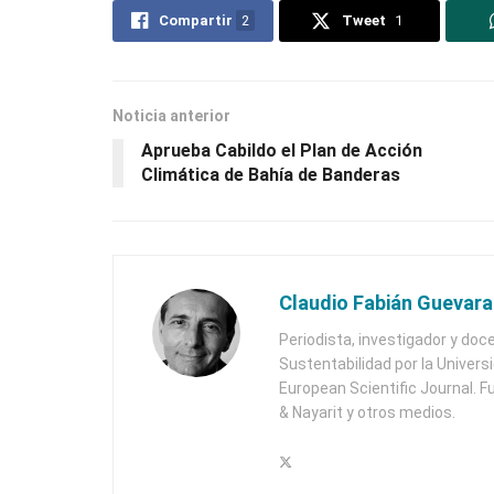
Compartir
2
Tweet
1
Noticia anterior
Aprueba Cabildo el Plan de Acción
Climática de Bahía de Banderas
Claudio Fabián Guevara
Periodista, investigador y doc
Sustentabilidad por la Univers
European Scientific Journal. F
& Nayarit y otros medios.