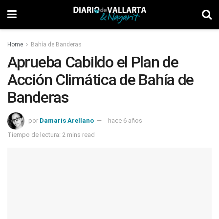
Home
Bahía de Banderas
Aprueba Cabildo el Plan de
Acción Climática de Bahía de
Banderas
por
Damaris Arellano
hace 6 años
Tiempo de lectura: 2 mins read