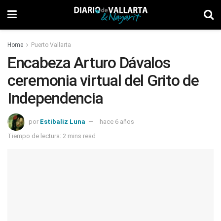
Home
Puerto Vallarta
Encabeza Arturo Dávalos
ceremonia virtual del Grito de
Independencia
por
Estibaliz Luna
hace 6 años
Tiempo de lectura: 2 mins read