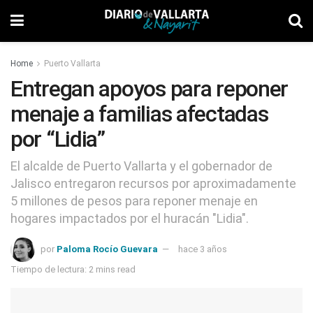
Home
Puerto Vallarta
Entregan apoyos para reponer
menaje a familias afectadas
por “Lidia”
El alcalde de Puerto Vallarta y el gobernador de
Jalisco entregaron recursos por aproximadamente
5 millones de pesos para reponer menaje en
hogares impactados por el huracán "Lidia".
por
Paloma Rocío Guevara
hace 3 años
Tiempo de lectura: 2 mins read