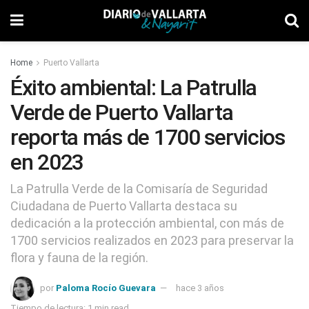
Home
Puerto Vallarta
Éxito ambiental: La Patrulla
Verde de Puerto Vallarta
reporta más de 1700 servicios
en 2023
La Patrulla Verde de la Comisaría de Seguridad
Ciudadana de Puerto Vallarta destaca su
dedicación a la protección ambiental, con más de
1700 servicios realizados en 2023 para preservar la
flora y fauna de la región.
por
Paloma Rocío Guevara
hace 3 años
Tiempo de lectura: 1 min read