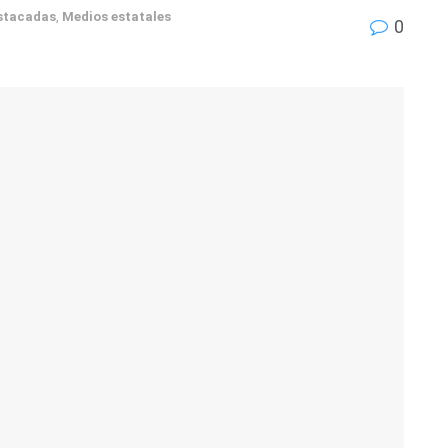
stacadas
,
Medios estatales
0