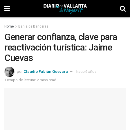
Home
Bahía de Banderas
Generar confianza, clave para
reactivación turística: Jaime
Cuevas
por
Claudio Fabián Guevara
hace 6 años
Tiempo de lectura: 2 mins read