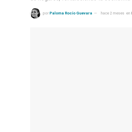
por
Paloma Rocío Guevara
hace 2 meses
en