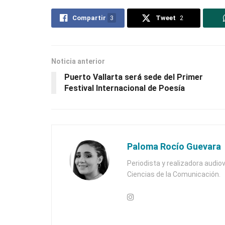
Compartir
3
Tweet
2
Noticia anterior
Puerto Vallarta será sede del Primer
Festival Internacional de Poesía
Paloma Rocío Guevara
Periodista y realizadora audiov
Ciencias de la Comunicación.