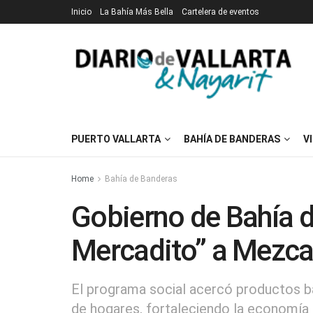
Inicio
La Bahía Más Bella
Cartelera de eventos
PUERTO VALLARTA
BAHÍA DE BANDERAS
V
Home
Bahía de Banderas
Gobierno de Bahía d
Mercadito” a Mezca
El programa social acercó productos bá
de hogares, fortaleciendo la economía fa