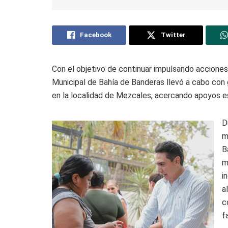
Facebook
Twitter
Con el objetivo de continuar impulsando acciones
Municipal de Bahía de Banderas llevó a cabo con 
en la localidad de Mezcales, acercando apoyos es
D
m
B
m
i
a
c
f