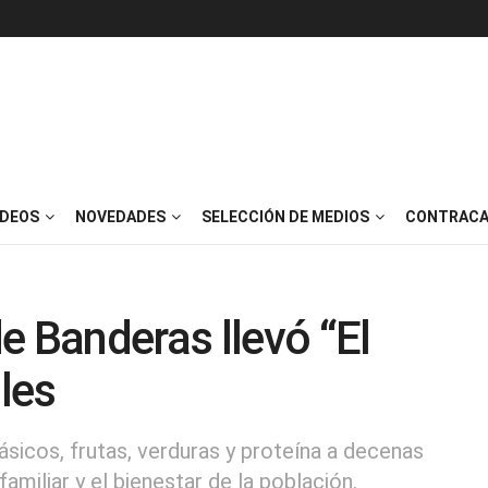
IDEOS
NOVEDADES
SELECCIÓN DE MEDIOS
CONTRACA
e Banderas llevó “El
les
sicos, frutas, verduras y proteína a decenas
miliar y el bienestar de la población.