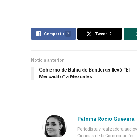
Compartir
2
Tweet
2
Noticia anterior
Gobierno de Bahía de Banderas llevó “El
Mercadito” a Mezcales
Paloma Rocío Guevara
Periodista y realizadora audiov
Ciencias de la Comunicación.