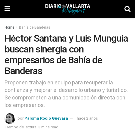
Home
Bahía de Banderas
Héctor Santana y Luis Munguía
buscan sinergia con
empresarios de Bahía de
Banderas
Proponen trabajo en equipo para recuperar la
confianza y mejorar el desarrollo urbano y turístico.
Se comprometen a una comunicación directa con
los empresarios.
por
Paloma Rocío Guevara
hace 2 años
Tiempo de lectura: 3 mins read