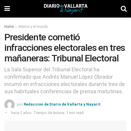
Home
México y el mundo
Presidente cometió
infracciones electorales en tres
mañaneras: Tribunal Electoral
La Sala Superior del Tribunal Electoral ha
confirmado que Andrés Manuel López Obrador
incurrió en infracciones electorales durante tres de
sus habituales conferencias de prensa matutinas.
por
Redaccion de Diario de Vallarta y Nayarit
hace 2 años
Tiempo de lectura: 1 min read