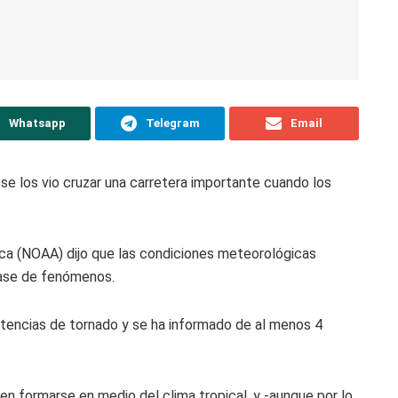
Whatsapp
Telegram
Email
se los vio cruzar una carretera importante cuando los
ca (NOAA) dijo que las condiciones meteorológicas
lase de fenómenos.
tencias de tornado y se ha informado de al menos 4
n formarse en medio del clima tropical, y -aunque por lo