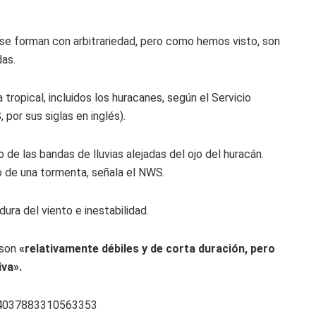
y se forman con arbitrariedad, pero como hemos visto, son
as.
ropical, incluidos los huracanes, según el Servicio
or sus siglas en inglés).
e las bandas de lluvias alejadas del ojo del huracán.
 de una tormenta, señala el NWS.
dura del viento e inestabilidad.
 son
«relativamente débiles y de corta duración, pero
va».
844037883310563353