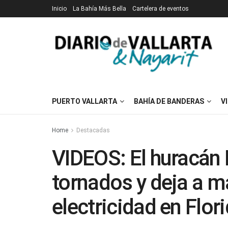
Inicio
La Bahía Más Bella
Cartelera de eventos
PUERTO VALLARTA
BAHÍA DE BANDERAS
V
Home
Destacadas
VIDEOS: El huracán
tornados y deja a m
electricidad en Flor