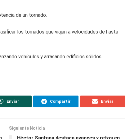
potencia de un tornado.
 clasificar los tornados que viajan a velocidades de hasta
nzando vehículos y arrasando edificios sólidos.
Enviar
Compartir
Enviar
Siguiente Noticia
n
Héctor Santana destaca avances y retos en