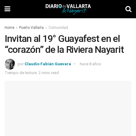
Home
Puerto Vallarta
Comunidad
Invitan al 19° Guayafest en el
“corazón” de la Riviera Nayarit
por
Claudio Fabián Guevara
hace 8 años
Tiempo de lectura: 2 mins read