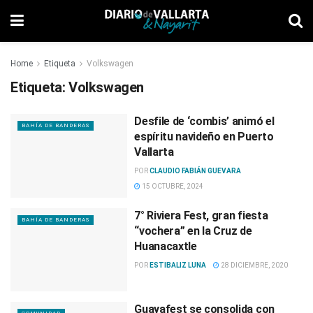
Home
Etiqueta
Volkswagen
Etiqueta:
Volkswagen
Desfile de ‘combis’ animó el
BAHÍA DE BANDERAS
espíritu navideño en Puerto
Vallarta
POR
CLAUDIO FABIÁN GUEVARA
15 OCTUBRE, 2024
7° Riviera Fest, gran fiesta
BAHÍA DE BANDERAS
“vochera” en la Cruz de
Huanacaxtle
POR
ESTIBALIZ LUNA
28 DICIEMBRE, 2020
Guayafest se consolida con