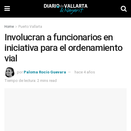
Home
Puerto Vallarta
Involucran a funcionarios en
iniciativa para el ordenamiento
vial
por
Paloma Rocío Guevara
hace 4 años
Tiempo de lectura: 2 mins read