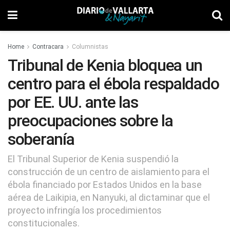
Home
Contracara
Columnistas
Tribunal de Kenia bloquea un
centro para el ébola respaldado
por EE. UU. ante las
preocupaciones sobre la
soberanía
El Tribunal Superior de Kenia suspendió la
construcción de un centro de aislamiento para el
ébola financiado por Estados Unidos en la base
aérea de Laikipia, en Nanyuki, al dictaminar que el
proyecto infringía los procedimientos
constitucionales.