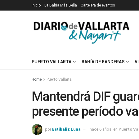
Inicio
La Bahía Más Bella
Cartelera de eventos
PUERTO VALLARTA
BAHÍA DE BANDERAS
V
Home
Puerto Vallarta
Mantendrá DIF guard
presente período va
por
Estibaliz Luna
hace 6 años
en
Puerto Va