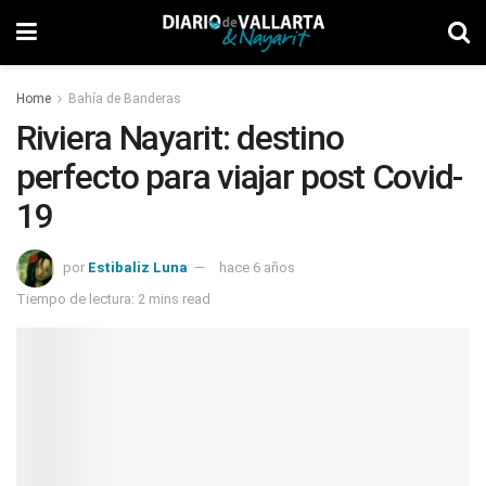
Home
Bahía de Banderas
Riviera Nayarit: destino
perfecto para viajar post Covid-
19
por
Estibaliz Luna
hace 6 años
Tiempo de lectura: 2 mins read