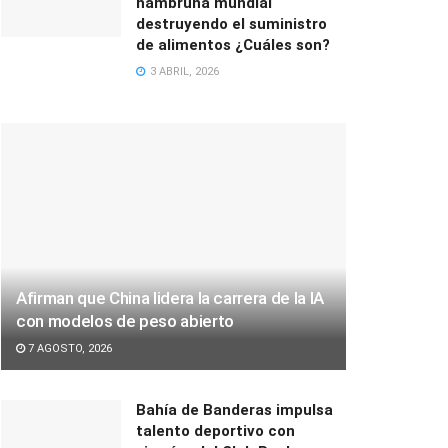
hambruna mundial
destruyendo el suministro
de alimentos ¿Cuáles son?
3 ABRIL, 2026
Afirman que China lidera la carrera de la IA
con modelos de peso abierto
7 AGOSTO, 2026
Bahía de Banderas impulsa
talento deportivo con