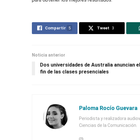
Compartir
5
Tweet
3
Noticia anterior
Dos universidades de Australia anuncian e
fin de las clases presenciales
Paloma Rocío Guevara
Periodista y realizadora audiov
Ciencias de la Comunicación.