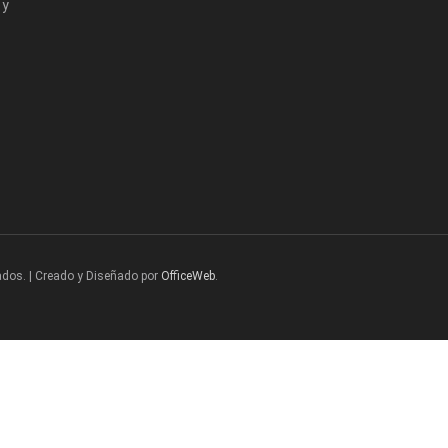
 y
ados. | Creado y Diseñado por
OfficeWeb
.