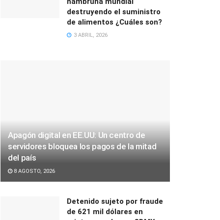
hambruna mundial
destruyendo el suministro
de alimentos ¿Cuáles son?
3 ABRIL, 2026
Apagón digital en EE.UU: Un centro de
servidores bloquea los pagos de la mitad
del país
8 AGOSTO, 2026
Detenido sujeto por fraude
de 621 mil dólares en