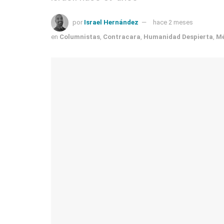
por
Israel Hernández
hace 2 meses
en
Columnistas
,
Contracara
,
Humanidad Despierta
,
Mé