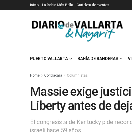
Inicio
La Bahía Más Bella
Cartelera de eventos
PUERTO VALLARTA
BAHÍA DE BANDERAS
V
Home
Contracara
Columnistas
Massie exige justic
Liberty antes de dej
El congresista de Kentucky pide recono
israelí hace 59 años