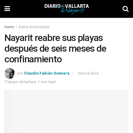
Home
Bahía de Banderas
Nayarit reabre sus playas
después de seis meses de
confinamiento
por
Claudio Fabián Guevara
hace 6 años
Tiempo de lectura: 1 min read