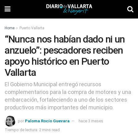
Home
Puerto Vallarta
“Nunca nos habían dado ni un
anzuelo”: pescadores reciben
apoyo histórico en Puerto
Vallarta
El Gobierno Municipal entregó recursos
complementarios para la compra de motores y una
embarcación, fortaleciendo a uno de los sectores
productivos más importantes del municipio.
por
Paloma Rocío Guevara
hace 3 meses
Tiempo de lectura: 2 mins read