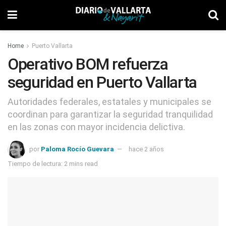
Home
Puerto Vallarta
Operativo BOM refuerza
seguridad en Puerto Vallarta
Autoridades federales, estatales y municipales se
coordinan para garantizar la seguridad tranquilidad
en las zonas con mayor incidencia delictiva.
por
Paloma Rocío Guevara
hace 2 años
Tiempo de lectura: 2 mins read