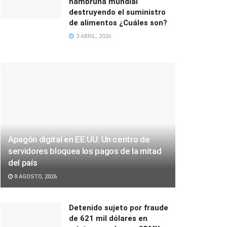
hambruna mundial
destruyendo el suministro
de alimentos ¿Cuáles son?
3 ABRIL, 2026
Apagón digital en EE.UU: Un centro de
servidores bloquea los pagos de la mitad
del país
8 AGOSTO, 2026
Detenido sujeto por fraude
de 621 mil dólares en