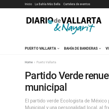
Inicio
La Bahía Más Bella
Cartelera de eventos
PUERTO VALLARTA
BAHÍA DE BANDERAS
V
Home
Puerto Vallarta
Partido Verde renuev
municipal
El partido verde Ecologista de México 
Municipal y una personalidad local, al f