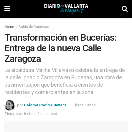
Home
Bahía de Banderas
Transformación en Bucerías:
Entrega de la nueva Calle
Zaragoza
La alcaldesa Mirtha Villalvazo celebra la entrega de
la calle Ignacio Zaragoza en Bucerías, una obra de
pavimentación que beneficia a cientos de
residentes y comerciantes en la zona.
por
Paloma Rocío Guevara
hace 3 años
Tiempo de lectura: 2 mins read