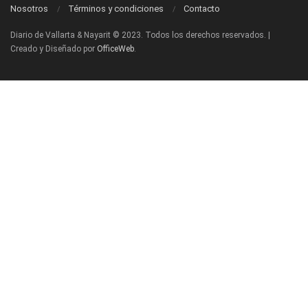
Nosotros
Términos y condiciones
Contacto
Diario de Vallarta & Nayarit © 2023. Todos los derechos reservados. |
Creado y Diseñado por
OfficeWeb
.