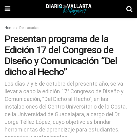
Home
Destacadas
Presentan programa de la
Edición 17 del Congreso de
Diseño y Comunicación “Del
dicho al Hecho”
Los días 7 y 8 de octubre del presente año, se va
llevar a cabo la edición 17° Congreso de Diseño y
Comunicación, “Del Dicho al Hecho”, en las
instalaciones del Centro Universitario de la Costa,
de la Universidad de Guadalajara, a cargo del Dr.
Jorge Téllez López, cuyo objetivo es brindar
herramientas de aprendizaje para estudiantes,