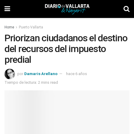
Home
Puerto Vallarta
Priorizan ciudadanos el destino
del recursos del impuesto
predial
por
Damaris Arellano
hace 6 años
Tiempo de lectura: 2 mins read