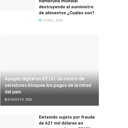
hambruna mundial
destruyendo el suministro
de alimentos ¿Cuáles son?
3 ABRIL, 2026
Apagón digital en EE.UU: Un centro de
servidores bloquea los pagos de la mitad
del país
8 AGOSTO, 2026
Detenido sujeto por fraude
de 621 mil dólares en