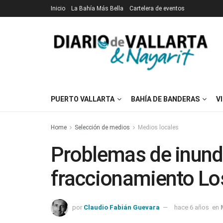
Inicio
La Bahía Más Bella
Cartelera de eventos
PUERTO VALLARTA
BAHÍA DE BANDERAS
V
Home
Selección de medios
Medios locales
Problemas de inund
fraccionamiento Lo
por
Claudio Fabián Guevara
hace 6 años
en