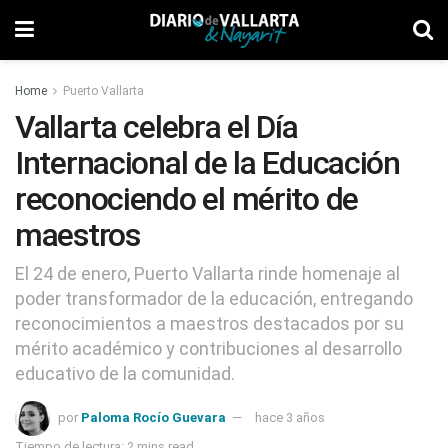
Home
Puerto Vallarta
Vallarta celebra el Día
Internacional de la Educación
reconociendo el mérito de
maestros
El 24 de enero, Puerto Vallarta rinde homenaje al
poder transformador de la educación, entregando
reconocimientos a maestros destacados por su
mérito académico y contribuciones al desarrollo
educativo de la comunidad.
por
Paloma Rocío Guevara
hace 3 años
Tiempo de lectura: 2 mins read