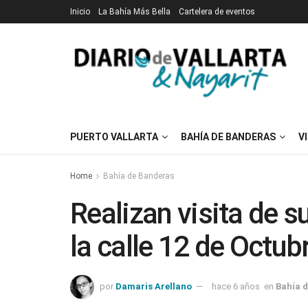
Inicio
La Bahía Más Bella
Cartelera de eventos
PUERTO VALLARTA
BAHÍA DE BANDERAS
V
Home
Bahía de Banderas
Realizan visita de s
la calle 12 de Octub
por
Damaris Arellano
hace 6 años
en
Bahía 