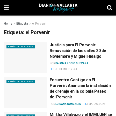
Home
Etiqueta
el Porvenir
Etiqueta:
el Porvenir
Justicia para El Porvenir:
BAHÍA DE BANDERAS
Renovación de las calles 20 de
Noviembre y Miguel Hidalgo
POR
PALOMA ROCÍO GUEVARA
6 SEPTIEMBRE, 2023
Encuentro Contigo en El
BAHÍA DE BANDERAS
Porvenir: Anuncian la instalación
de drenaje en la colonia Paseo
del Porvenir
POR
LUISANA GONZALES
3 MARZO, 2023
Mirtha Villalvazo y el IMMUJER se