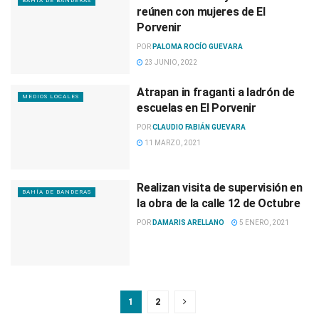
BAHÍA DE BANDERAS
reúnen con mujeres de El
Porvenir
POR
PALOMA ROCÍO GUEVARA
23 JUNIO, 2022
Atrapan in fraganti a ladrón de
MEDIOS LOCALES
escuelas en El Porvenir
POR
CLAUDIO FABIÁN GUEVARA
11 MARZO, 2021
Realizan visita de supervisión en
BAHÍA DE BANDERAS
la obra de la calle 12 de Octubre
POR
DAMARIS ARELLANO
5 ENERO, 2021
1
2