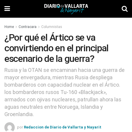
Home
Contracara
Columnistas
¿Por qué el Ártico se va
convirtiendo en el principal
escenario de la guerra?
Rusia y la OTAN se encaminan hacia una guerra de
mayor envergadura, mientras Rusia despliega
bombarderos con capacidad nuclear en el Ártico.
los bombarderos rusos Tu-160 «Blackjack»,
armados con ojivas nucleares, patrullan ahora las
aguas neutrales entre Noruega, Islandia y
Groenlandia.
por
Redaccion de Diario de Vallarta y Nayarit