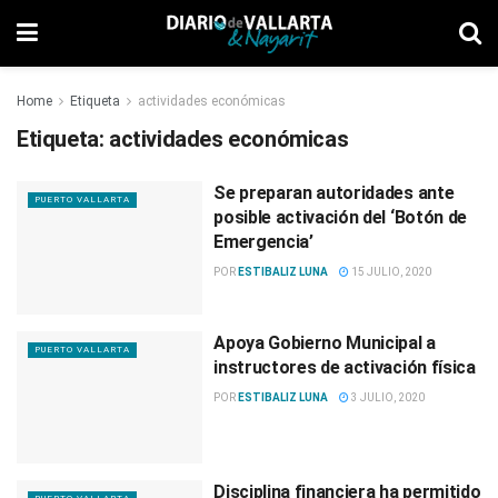
Home
Etiqueta
actividades económicas
Etiqueta:
actividades económicas
Se preparan autoridades ante
PUERTO VALLARTA
posible activación del ‘Botón de
Emergencia’
POR
ESTIBALIZ LUNA
15 JULIO, 2020
Apoya Gobierno Municipal a
PUERTO VALLARTA
instructores de activación física
POR
ESTIBALIZ LUNA
3 JULIO, 2020
Disciplina financiera ha permitido