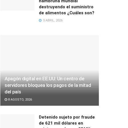
hambruna mundial
destruyendo el suministro
de alimentos ¿Cuáles son?
3 ABRIL, 2026
Apagón digital en EE.UU: Un centro de
servidores bloquea los pagos de la mitad
del país
8 AGOSTO, 2026
Detenido sujeto por fraude
de 621 mil dólares en