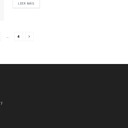
LEER MÁS
…
4
 y